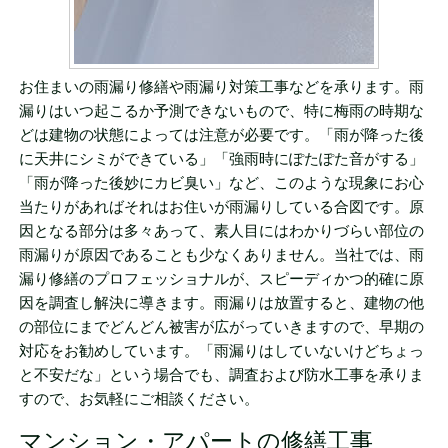
お住まいの雨漏り修繕や雨漏り対策工事などを承ります。雨
漏りはいつ起こるか予測できないもので、特に梅雨の時期な
どは建物の状態によっては注意が必要です。「雨が降った後
に天井にシミができている」「強雨時にぽたぽた音がする」
「雨が降った後妙にカビ臭い」など、このような現象にお心
当たりがあればそれはお住いが雨漏りしている合図です。原
因となる部分は多々あって、素人目にはわかりづらい部位の
雨漏りが原因であることも少なくありません。当社では、雨
漏り修繕のプロフェッショナルが、スピーディかつ的確に原
因を調査し解決に導きます。雨漏りは放置すると、建物の他
の部位にまでどんどん被害が広がっていきますので、早期の
対応をお勧めしています。「雨漏りはしていないけどちょっ
と不安だな」という場合でも、調査および防水工事を承りま
すので、お気軽にご相談ください。
マンション・アパートの修繕工事